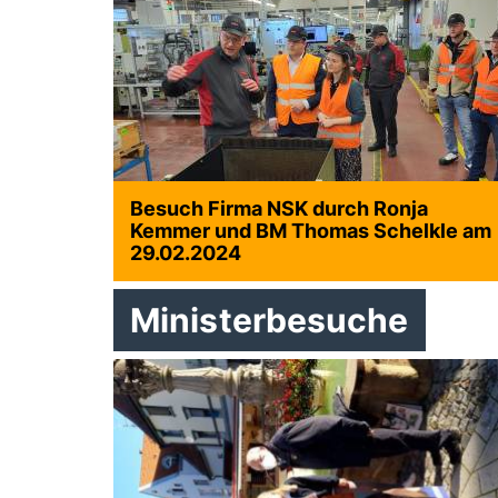
Besuch Firma NSK durch Ronja
Kemmer und BM Thomas Schelkle am
29.02.2024
Ministerbesuche